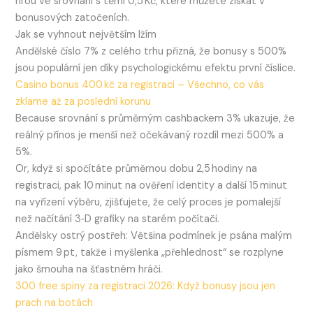
hrou ve srovnání s těmi 0,5 Kč, které můžete získat v
bonusových zatočeních.
Jak se vyhnout největším lžím
Andělské číslo 7% z celého trhu přizná, že bonusy s 500%
jsou populární jen díky psychologickému efektu první číslice.
Casino bonus 400 kč za registraci – Všechno, co vás
zklame až za poslední korunu
Because srovnání s průměrným cashbackem 3% ukazuje, že
reálný přínos je menší než očekávaný rozdíl mezi 500% a
5%.
Or, když si spočítáte průměrnou dobu 2,5 hodiny na
registraci, pak 10 minut na ověření identity a další 15 minut
na vyřízení výběru, zjišťujete, že celý proces je pomalejší
než načítání 3‑D grafiky na starém počítači.
Andělsky ostrý postřeh: Většina podmínek je psána malým
písmem 9 pt, takže i myšlenka „přehlednost“ se rozplyne
jako šmouha na šťastném hráči.
300 free spiny za registraci 2026: Když bonusy jsou jen
prach na botách