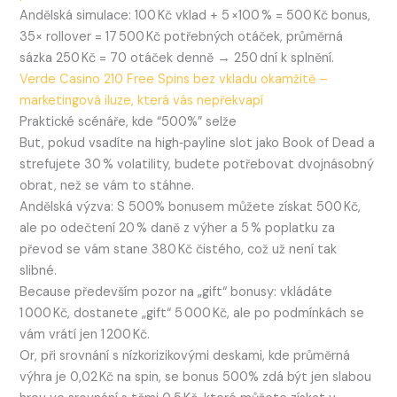
Andělská simulace: 100 Kč vklad + 5 ×100 % = 500 Kč bonus,
35× rollover = 17 500 Kč potřebných otáček, průměrná
sázka 250 Kč = 70 otáček denně → 250 dní k splnění.
Verde Casino 210 Free Spins bez vkladu okamžitě –
marketingová iluze, která vás nepřekvapí
Praktické scénáře, kde “500%” selže
But, pokud vsadíte na high‑payline slot jako Book of Dead a
strefujete 30 % volatility, budete potřebovat dvojnásobný
obrat, než se vám to stáhne.
Andělská výzva: S 500% bonusem můžete získat 500 Kč,
ale po odečtení 20 % daně z výher a 5 % poplatku za
převod se vám stane 380 Kč čistého, což už není tak
slibné.
Because především pozor na „gift“ bonusy: vkládáte
1 000 Kč, dostanete „gift“ 5 000 Kč, ale po podmínkách se
vám vrátí jen 1 200 Kč.
Or, při srovnání s nízkorizikovými deskami, kde průměrná
výhra je 0,02 Kč na spin, se bonus 500% zdá být jen slabou